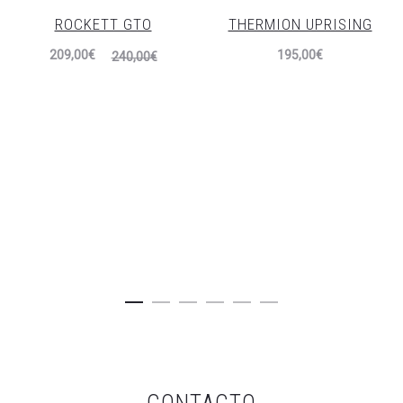
ROCKETT GTO
THERMION UPRISING
El
El
209,00
€
195,00
€
240,00
€
precio
precio
actual
original
es:
era:
209,00€.
240,00€.