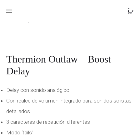
THERMIO
THERMIO
Inicio
Pedales de efectos
Thermion Outlaw –
PROD
BLACKSU
BREAKTH
Boost Delay
ROTOPHA
OVERDRI
NAVIG
Thermion Outlaw – Boost
Delay
Delay con sonido analógico
Con realce de volumen integrado para sonidos solistas
detallados
3 caracteres de repetición diferentes
Modo ‘tails’