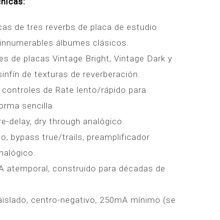
nicas:
as de tres reverbs de placa de estudio
n innumerables álbumes clásicos.
es de placas Vintage Bright, Vintage Dark y
infín de texturas de reverberación.
 controles de Rate lento/rápido para
orma sencilla.
re-delay, dry through analógico.
 bypass true/trails, preamplificador
nalógico.
A atemporal, construido para décadas de
aislado, centro-negativo, 250mA mínimo (se