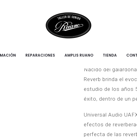
te Reverb
Universal Au
Reverb
RMACIÓN
REPARACIONES
AMPLIS RUANO
TIENDA
CON
Nacido del galardona
Reverb brinda el evo
estudio de los años 
éxito, dentro de un 
Universal Audio UAFX
efectos de reverberac
perfecta de las rever