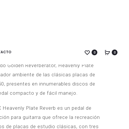
AMPLIFICAD
MESA
PRODUC
MARANTZ
DE
PM-
MEZCLAS
NAVIGA
6007
SOUNDCRAF
dio UAFX Heavenly Plate
NEGRO
EPM
12
TACTO
0
0
do Golden Reverberator, Heavenly Plate
cador ambiente de las clásicas placas de
50, presentes en innumerables discos de
pedal compacto y de fácil manejo.
 Heavenly Plate Reverb es un pedal de
ión para guitarra que ofrece la recreación
bs de placas de estudio clásicas, con tres