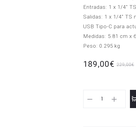
Entradas: 1 x 1/4″ T
Salidas: 1 x 1/4″ TS
USB Tipo-C para actu
Medidas: 5.81 cm x 
Peso: 0.295 kg
El
El
189,00
€
229,00
€
precio
precio
actual
original
Universal
Audio
es:
era:
UAFX
189,00€.
Heavenly
229,00€.
Plate