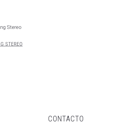
actual
original
actual
or
es:
era:
es:
44,00€.
59,00€.
139,00€.
169
NG STEREO
CONTACTO