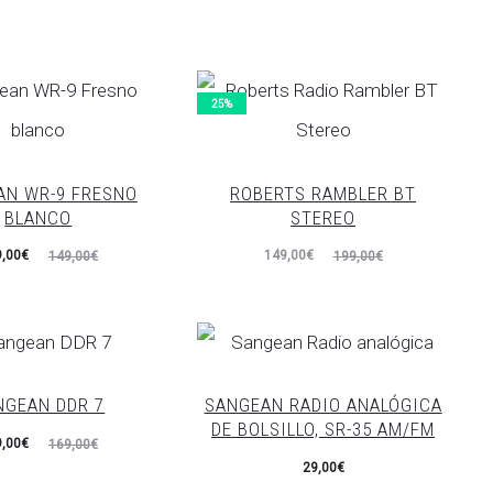
25%
AN WR-9 FRESNO
ROBERTS RAMBLER BT
BLANCO
STEREO
El
El
El
,00
€
149,00
€
149,00
€
199,00
€
recio
precio
precio
iginal
actual
original
era:
es:
era:
,00€.
149,00€.
199,00€.
NGEAN DDR 7
SANGEAN RADIO ANALÓGICA
DE BOLSILLO, SR-35 AM/FM
El
,00
€
169,00
€
29,00
€
recio