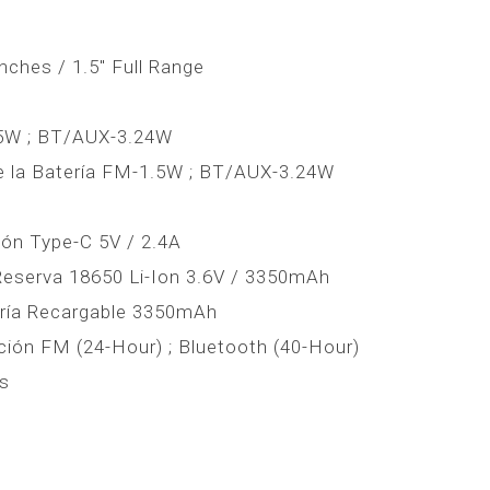
nches / 1.5″ Full Range
5W ; BT/AUX-3.24W
de la Batería FM-1.5W ; BT/AUX-3.24W
ión Type-C 5V / 2.4A
 Reserva 18650 Li-Ion 3.6V / 3350mAh
ería Recargable 3350mAh
ión FM (24-Hour) ; Bluetooth (40-Hour)
s