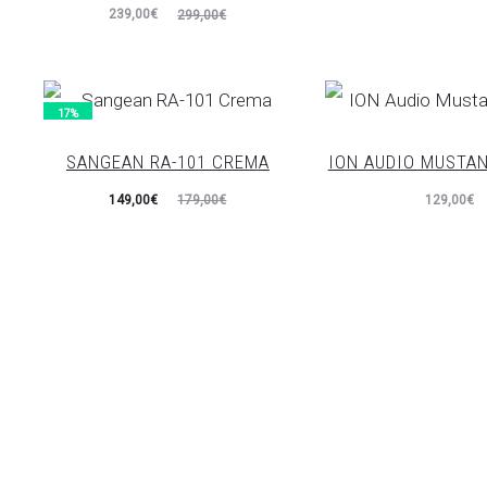
El
El
239,00
€
299,00
€
actual
original
precio
precio
es:
era:
actual
original
139,00€.
149,00€.
es:
era:
17%
239,00€.
299,00€.
SANGEAN RA-101 CREMA
ION AUDIO MUSTA
El
El
149,00
€
129,00
€
179,00
€
precio
precio
actual
original
es:
era:
149,00€.
179,00€.