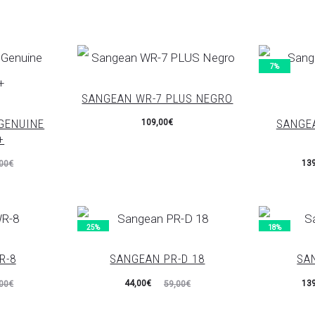
7%
SANGEAN WR-7 PLUS NEGRO
GENUINE
SANGE
109,00
€
+
El
139
00
€
precio
p
actual
or
es:
25%
18%
139,00€.
149
R-8
SANGEAN PR-D 18
SA
El
El
El
44,00
€
139
00
€
59,00
€
precio
precio
precio
p