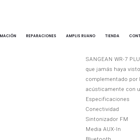
RMACIÓN
REPARACIONES
AMPLIS RUANO
TIENDA
CON
Sangean WR-
SANGEAN WR-7 PLUS 
que jamás haya visto
complementado por l
acústicamente con un
Especificaciones
Conectividad
Sintonizador FM
Media AUX-In
Bluetooth