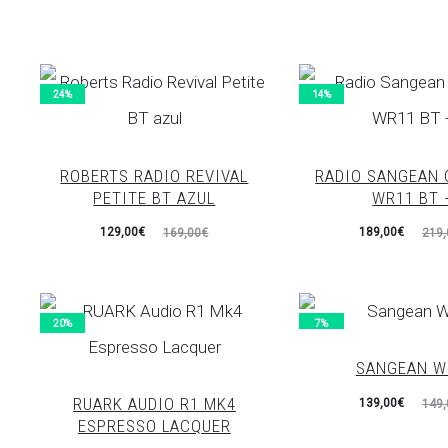
24%
14%
ROBERTS RADIO REVIVAL
RADIO SANGEAN 
PETITE BT AZUL
WR11 BT 
El
El
El
El
129,00
€
189,00
€
169,00
€
219,
precio
precio
precio
precio
actual
original
actual
original
es:
era:
es:
era:
20%
7%
129,00€.
169,00€.
189,00€.
219,00€.
SANGEAN W
RUARK AUDIO R1 MK4
El
El
139,00
€
149,
ESPRESSO LACQUER
precio
precio