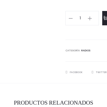
Sangean
WR-
7
+
Nogal
cantidad
CATEGORÍA:
RADIOS
SHARE
FACEBOOK
TWITTE
PRODUCTOS RELACIONADOS