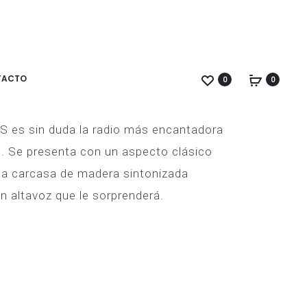
SANGEAN
SANGEAN
PRODUC
WR-
WR-
45
7
NAVIGA
CHERRY
TACTO
7 + Nogal
0
0
es sin duda la radio más encantadora
. Se presenta con un aspecto clásico
a carcasa de madera sintonizada
 altavoz que le sorprenderá.