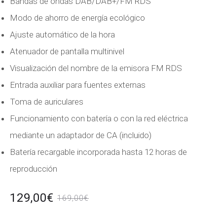
Bandas de ondas DAB/DAB+/FM RDS
Modo de ahorro de energía ecológico
Ajuste automático de la hora
Atenuador de pantalla multinivel
Visualización del nombre de la emisora FM RDS
Entrada auxiliar para fuentes externas
Toma de auriculares
Funcionamiento con batería o con la red eléctrica
mediante un adaptador de CA (incluido)
Batería recargable incorporada hasta 12 horas de
reproducción
El
El
129,00
€
169,00
€
io
precio