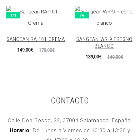
precio
precio
actual
original
17%
7%
es:
era:
179,00€.
199,00€.
SANGEAN RA-101 CREMA
SANGEAN WR-9 FRESNO
BLANCO
El
El
149,00
€
179,00
€
El
El
139,00
€
149,00
€
precio
precio
precio
precio
actual
original
actual
original
es:
era:
es:
era:
149,00€.
179,00€.
139,00€.
149,00€.
CONTACTO
Calle Don Bosco, 22, 37004 Salamanca, España.
Horario:
De Lunes a Viernes de 10:30 a 13:30 y