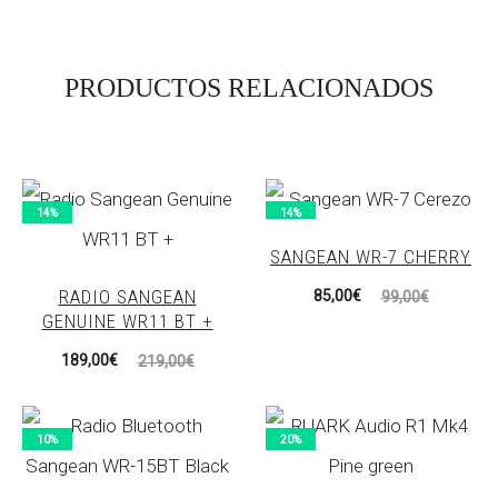
PRODUCTOS RELACIONADOS
14%
14%
SANGEAN WR-7 CHERRY
El
El
RADIO SANGEAN
85,00
€
99,00
€
GENUINE WR11 BT +
precio
precio
El
El
189,00
€
actual
original
219,00
€
precio
precio
es:
era:
actual
original
85,00€.
99,00€.
10%
20%
es:
era:
189,00€.
219,00€.