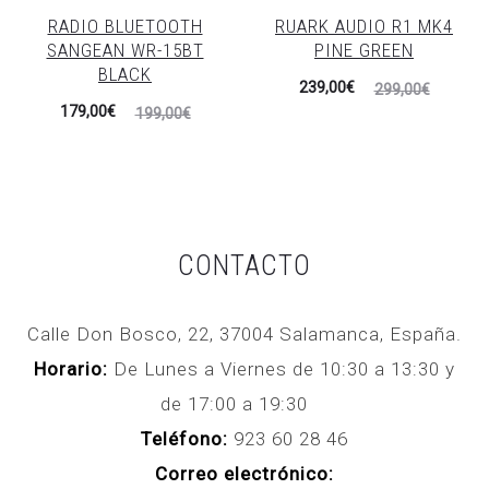
RADIO BLUETOOTH
RUARK AUDIO R1 MK4
SANGEAN WR-15BT
PINE GREEN
BLACK
El
El
239,00
€
299,00
€
El
El
179,00
€
199,00
€
precio
precio
precio
precio
actual
original
actual
original
es:
era:
es:
era:
239,00€.
299,00€.
179,00€.
199,00€.
CONTACTO
Calle Don Bosco, 22, 37004 Salamanca, España.
Horario:
De Lunes a Viernes de 10:30 a 13:30 y
de 17:00 a 19:30
Teléfono:
923 60 28 46
Correo electrónico: