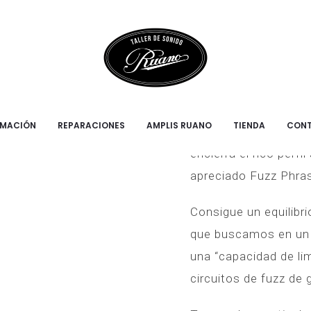
FUZZ PHRAS
RMACIÓN
REPARACIONES
AMPLIS RUANO
TIENDA
CON
Inspirado en su pred
encierra el rico perf
apreciado Fuzz Phras
Consigue un equilibri
que buscamos en un f
una “capacidad de lim
circuitos de fuzz de 