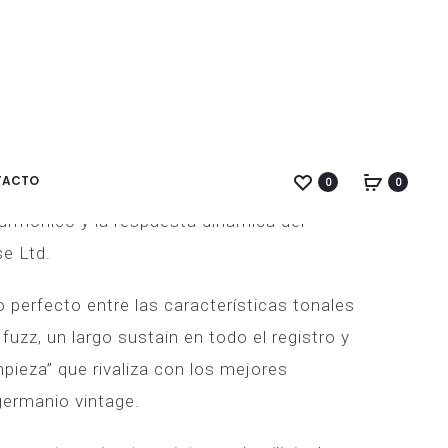
SOPORTES
MESA
PRODUC
ALTAVOZ
DE
LINTON
MEZCLAS
NAVIGA
MACKIE
E SI JAM PEDALS
PRO
FX6
TACTO
0
0
ecesor de germanio, el Fuzz Phrase Si
il armónico y la respuesta dinámica del
e Ltd.
o perfecto entre las características tonales
uzz, un largo sustain en todo el registro y
pieza” que rivaliza con los mejores
germanio vintage.