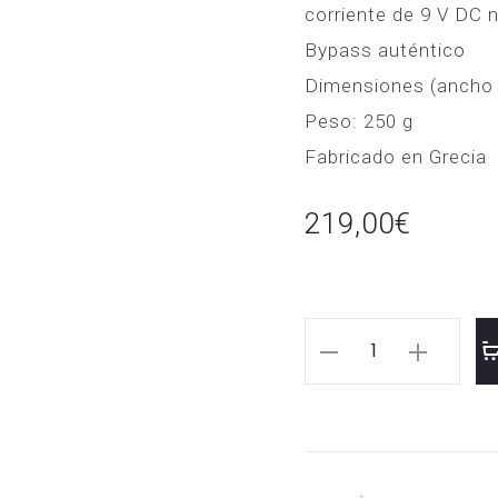
corriente de 9 V DC n
Bypass auténtico
Dimensiones (ancho x
Peso: 250 g
Fabricado en Grecia
219,00
€
FUZZ
PHRASE
SI
JAM
PEDALS
cantidad