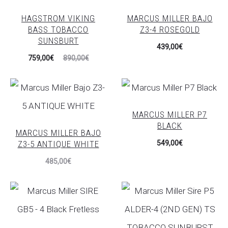
584,00€.
661,00€.
HAGSTROM VIKING
MARCUS MILLER BAJO
BASS TOBACCO
Z3-4 ROSEGOLD
SUNSBURT
439,00
€
El
El
759,00
€
890,00
€
precio
precio
actual
original
es:
era:
MARCUS MILLER P7
759,00€.
890,00€.
BLACK
MARCUS MILLER BAJO
Z3-5 ANTIQUE WHITE
549,00
€
485,00
€