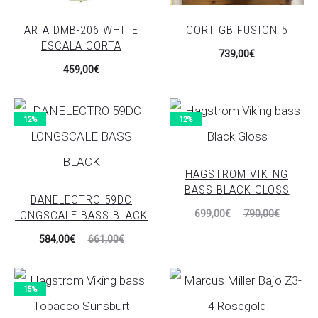
ARIA DMB-206 WHITE
CORT GB FUSION 5
ESCALA CORTA
739,00
€
459,00
€
12%
12%
HAGSTROM VIKING
BASS BLACK GLOSS
DANELECTRO 59DC
El
El
LONGSCALE BASS BLACK
699,00
€
790,00
€
precio
precio
El
El
584,00
€
661,00
€
actual
original
precio
precio
es:
era:
actual
original
15%
699,00€.
790,00€.
es:
era: