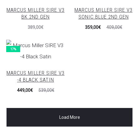
MARCUS MILLER SIRE V3
MARCUS MILLER SIRE V3
BK 2ND GEN
SONIC BLUE 2ND GEN
El
El
389,00
€
359,00
€
409,00
€
precio
precio
actual
original
17%
es:
era:
359,00€.
409,00€.
MARCUS MILLER SIRE V3
-4 BLACK SATIN
El
El
449,00
€
539,00
€
precio
precio
actual
original
Load More
es:
era:
449,00€.
539,00€.