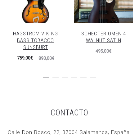
HAGSTROM VIKING
SCHECTER OMEN 4
BASS TOBACCO
WALNUT SATIN
SUNSBURT
495,00
€
El
El
759,00
€
890,00
€
precio
precio
actual
original
es:
era:
759,00€.
890,00€.
CONTACTO
Calle Don Bosco, 22, 37004 Salamanca, España.