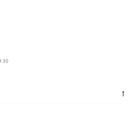
 19:30
Go
to
to