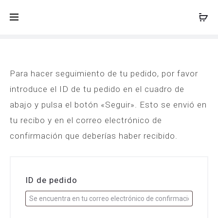
Carrito de la compra
Favoritos
Seguimient
0
0
O
Para hacer seguimiento de tu pedido, por favor
r
introduce el ID de tu pedido en el cuadro de
abajo y pulsa el botón «Seguir». Esto se envió en
d
tu recibo y en el correo electrónico de
e
confirmación que deberías haber recibido.
r
T
ID de pedido
r