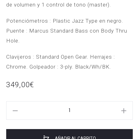
de volumen y 1 control de tono (master).
Potenciómetros : Plastic Jazz Type en negro.
Puente : Marcus Standard Bass con Body Thru
Hole.
Clavijeros : Standard Open Gear. Herrajes :
Chrome. Golpeador : 3-ply. Black/Wh/BK.
349,00
€
Marcus
Miller
SIRE
V3P
AÑADIR AL CARRITO