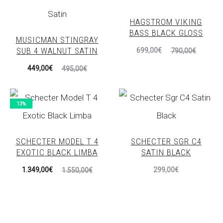
HAGSTROM VIKING
BASS BLACK GLOSS
MUSICMAN STINGRAY
El
El
SUB 4 WALNUT SATIN
699,00
€
790,00
€
precio
precio
El
El
449,00
€
495,00
€
actual
original
precio
precio
es:
era:
actual
original
13%
699,00€.
790,00€.
es:
era:
449,00€.
495,00€.
SCHECTER MODEL T 4
SCHECTER SGR C4
EXOTIC BLACK LIMBA
SATIN BLACK
El
El
1.349,00
€
299,00
€
1.550,00
€
precio
precio
actual
original
es:
era: