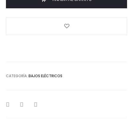
BLACK
SATIN
2nd
gen
cantidad
CATEGORÍA:
BAJOS ELÉCTRICOS
SHARE