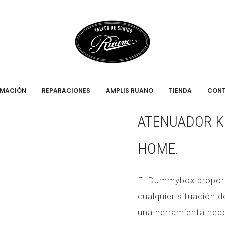
DIO/PA
KOCH Atenu
STUDIO/PA
RMACIÓN
REPARACIONES
AMPLIS RUANO
TIENDA
CON
ATENUADOR 
HOME.
El Dummybox proporc
cualquier situación d
una herramienta neces