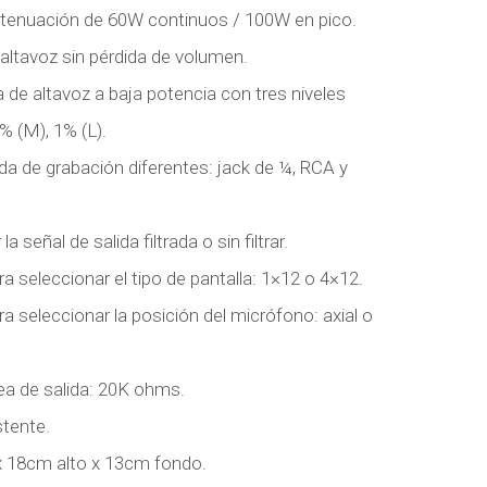
 atenuación de 60W continuos / 100W en pico.
e altavoz sin pérdida de volumen.
a de altavoz a baja potencia con tres niveles
% (M), 1% (L).
da de grabación diferentes: jack de ¼, RCA y
 señal de salida filtrada o sin filtrar.
a seleccionar el tipo de pantalla: 1×12 o 4×12.
a seleccionar la posición del micrófono: axial o
ea de salida: 20K ohms.
stente.
 18cm alto x 13cm fondo.