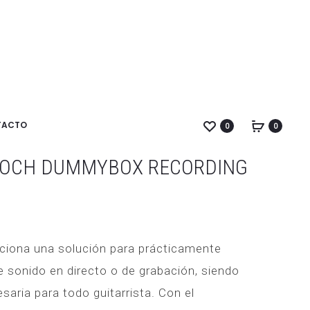
KOCH
FOCUSRITE
PRODUC
ATENUADOR
SCARLETT
DUMMY
18I18
NAVIGA
BOX
3ºGEN
ador Dummy Box
HOME
TACTO
0
0
KOCH DUMMYBOX RECORDING
iona una solución para prácticamente
e sonido en directo o de grabación, siendo
aria para todo guitarrista. Con el