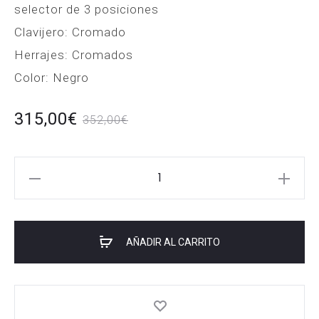
selector de 3 posiciones
Clavijero: Cromado
Herrajes: Cromados
Color: Negro
El
El
315,00
€
352,00
€
io
precio
JET
al
original
JJ350-
s:
BK
era:
Black
€.
352,00€.
AÑADIR AL CARRITO
cantidad