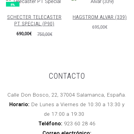
actual
original
8%
es:
era:
SCHECTER TELECASTER
HAGSTROM ALVAR (339)
215,00€.
1.350,00€.
PT SPECIAL (P90)
695,00
€
El
El
690,00
€
750,00
€
precio
precio
actual
original
es:
era:
690,00€.
750,00€.
CONTACTO
Calle Don Bosco, 22, 37004 Salamanca, España.
Horario:
De Lunes a Viernes de 10:30 a 13:30 y
de 17:00 a 19:30
Teléfono:
923 60 28 46
Correo electrónico: