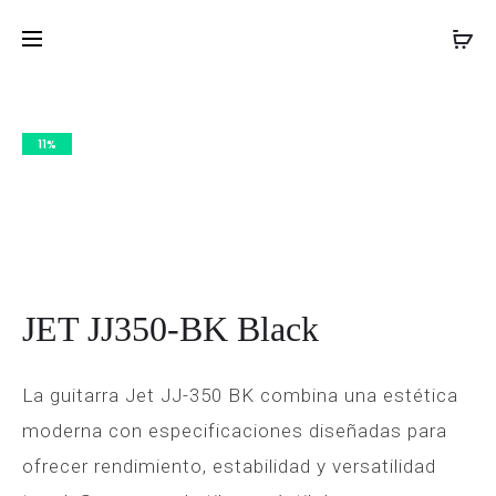
SIRE
YAMAHA
Inicio
Guitarras
Guitarras eléctricas
JET JJ350-
PROD
LARRY
CLP825
BK Black
CARLTON
BK
NAVIG
S5
11%
NAT
JET JJ350-BK Black
La guitarra Jet JJ-350 BK combina una estética
moderna con especificaciones diseñadas para
ofrecer rendimiento, estabilidad y versatilidad