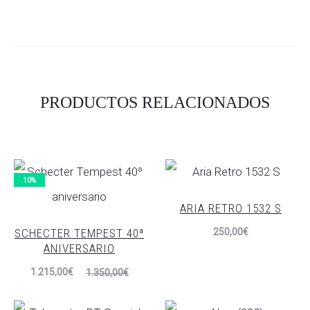
PRODUCTOS RELACIONADOS
10%
ARIA RETRO 1532 S
SCHECTER TEMPEST 40ª
250,00
€
ANIVERSARIO
El
El
1.215,00
€
1.350,00
€
precio
precio