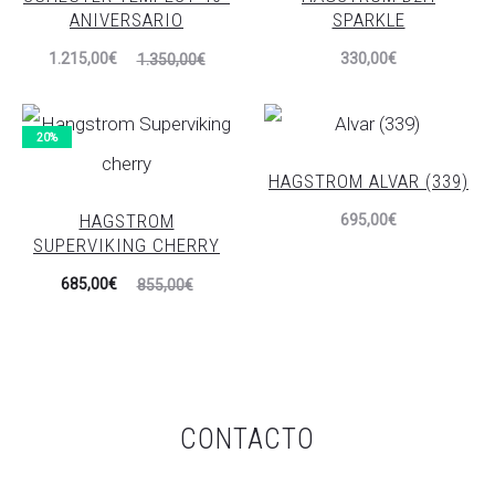
ANIVERSARIO
SPARKLE
El
El
1.215,00
€
330,00
€
1.350,00
€
precio
precio
actual
original
20%
es:
era:
HAGSTROM ALVAR (339)
215,00€.
1.350,00€.
HAGSTROM
695,00
€
SUPERVIKING CHERRY
El
El
685,00
€
855,00
€
precio
precio
actual
original
es:
era:
685,00€.
855,00€.
CONTACTO