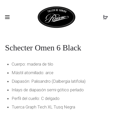
SCHECTE
SCHECTE
Inicio
Guitarras
Guitarras eléctricas
Schecter
PROD
DEMON
OMEN
Omen 6 Black
S-
EXTREME
NAVIG
II
FR
SATIN
BLACK
Schecter Omen 6 Black
Cuerpo: madera de tilo
Mástil atornillado: arce
Diapasón: Palisandro (Dalbergia latifolia)
Inlays de diapasón semi-gótico perlado
Perfil del cuello: C delgado
Tuerca Graph Tech XL Tusq Negra