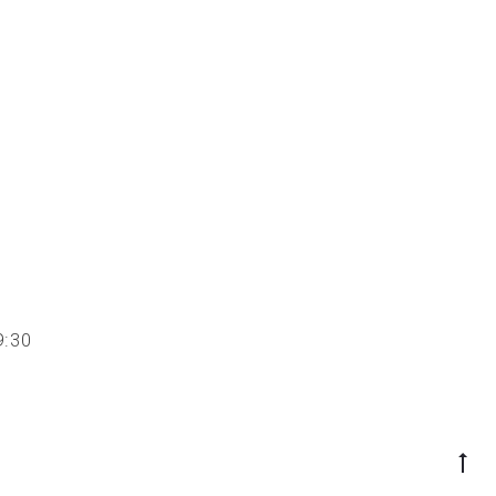
 19:30
Go
to