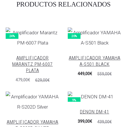
PRODUCTOS RELACIONADOS
24%
20%
AMPLIFICADOR
AMPLIFICADOR YAMAHA
MARANTZ PM-6007
A-S501 BLACK
PLATA
El
El
449,00
€
559,00
€
El
El
479,00
€
629,00
€
precio
precio
precio
precio
actual
original
actual
original
es:
era:
9%
es:
era:
449,00€.
559,00€.
DENON DM-41
479,00€.
629,00€.
El
El
AMPLIFICADOR YAMAHA
399,00
€
439,00
€