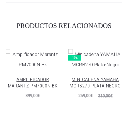
PRODUCTOS RELACIONADOS
19%
AMPLIFICADOR
MINICADENA YAMAHA
MARANTZ PM7000N BK
MCRB270 PLATA-NEGRO
El
El
899,00
€
259,00
€
319,00
€
precio
precio
actual
original
es:
era: