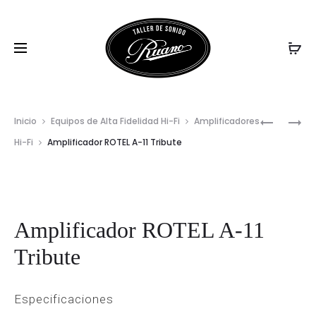
AMPLIFI
AMPLIFI
Inicio
Equipos de Alta Fidelidad Hi-Fi
Amplificadores
PROD
MARANT
DENON
Hi-Fi
Amplificador ROTEL A-11 Tribute
PM-
PMA-
NAVIG
6007
600NE
PLATA
Amplificador ROTEL A-11
Tribute
Especificaciones