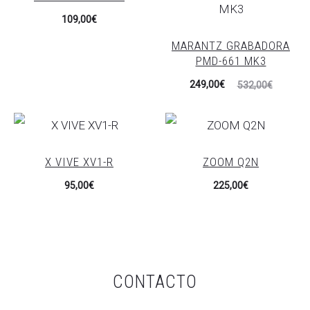
109,00
€
MARANTZ GRABADORA
PMD-661 MK3
El
El
249,00
€
532,00
€
precio
precio
actual
original
es:
era:
X VIVE XV1-R
ZOOM Q2N
249,00€.
532,00€.
95,00
€
225,00
€
CONTACTO