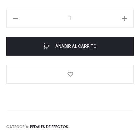
POWER
WAH-
VOLUMEN
MORLEY
AÑADIR AL CARRITO
20/20
cantidad
CATEGORÍA:
PEDALES DE EFECTOS