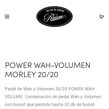
ALHAMBR
WAH
Inicio
Pedales de efectos
POWER WAH-VOLUMEN
PROD
BANDURR
CLASSIC
MORLEY 20/20
3C
MORLEY
NAVIG
+
FUNDA
POWER WAH-VOLUMEN
MORLEY 20/20
Pedal de Wah y Volumen 20/20 POWER WAH
VOLUME. Combinación de pedal Wah y Volumen
con boost que permite hasta 20 db de boost