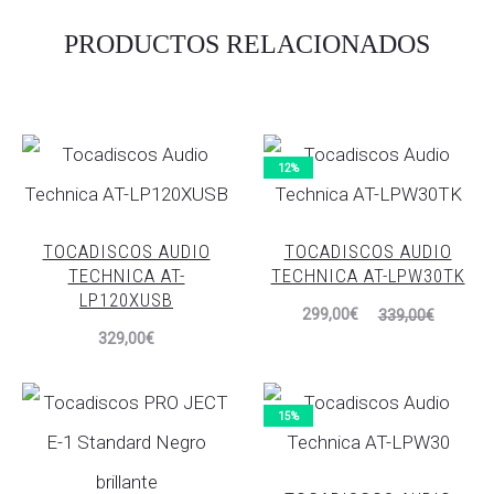
PRODUCTOS RELACIONADOS
12%
TOCADISCOS AUDIO
TOCADISCOS AUDIO
TECHNICA AT-
TECHNICA AT-LPW30TK
LP120XUSB
El
El
299,00
€
339,00
€
329,00
€
precio
precio
actual
original
es:
era:
15%
299,00€.
339,00€.