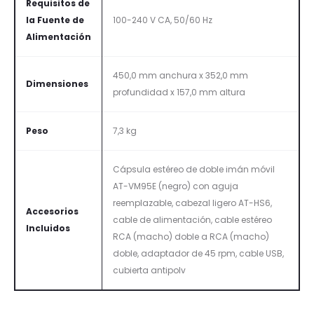
Requisitos de
la Fuente de
100-240 V CA, 50/60 Hz
Alimentación
450,0 mm anchura x 352,0 mm
Dimensiones
profundidad x 157,0 mm altura
Peso
7,3 kg
Cápsula estéreo de doble imán móvil
AT-VM95E (negro) con aguja
reemplazable, cabezal ligero AT-HS6,
Accesorios
cable de alimentación, cable estéreo
Incluidos
RCA (macho) doble a RCA (macho)
doble, adaptador de 45 rpm, cable USB,
cubierta antipolv