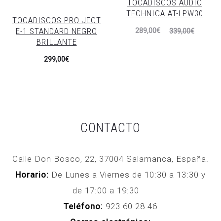
TOCADISCOS AUDIO
TECHNICA AT-LPW30
TOCADISCOS PRO JECT
El
El
E-1 STANDARD NEGRO
289,00
€
339,00
€
BRILLANTE
precio
precio
299,00
€
actual
original
es:
era:
289,00€.
339,00€.
CONTACTO
Calle Don Bosco, 22, 37004 Salamanca, España.
Horario:
De Lunes a Viernes de 10:30 a 13:30 y
de 17:00 a 19:30
Teléfono:
923 60 28 46