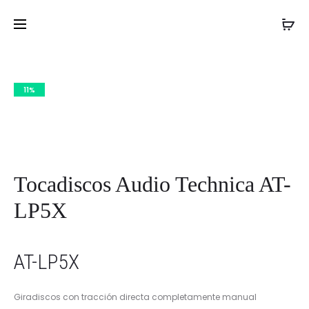
HUGE
THE
Inicio
Tocadiscos
Tocadiscos Audio Technica AT-
PROD
AUDIO
RIPPLE
LP5X
ABY
JAM
NAVIG
PEDAL
PEDALS
11%
Tocadiscos Audio Technica AT-
LP5X
AT-LP5X
Giradiscos con tracción directa completamente manual