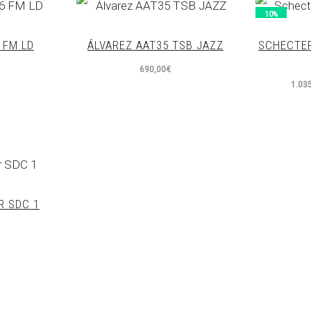
es:
era:
10%
790,00€.
855,00€.
 FM LD
ÁLVAREZ AAT35 TSB JAZZ
SCHECTER
690,00
€
El
1.03
precio
p
actual
or
es:
1.035,00€.
1.150
R SDC 1