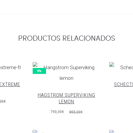
PRODUCTOS RELACIONADOS
8%
EXTREME
SCHECT
HAGSTROM SUPERVIKING
LEMON
00
€
El
El
790,00
€
855,00
€
precio
precio
actual
original