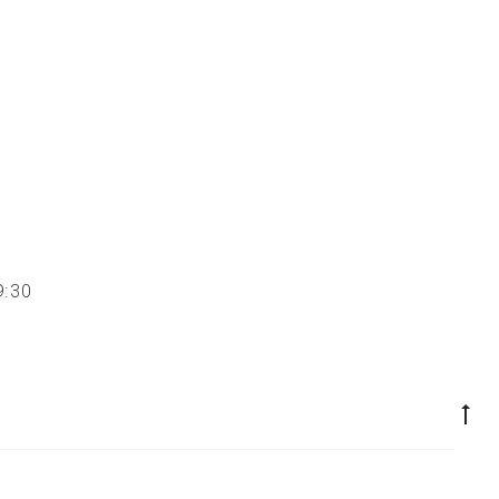
 19:30
Go
to
to