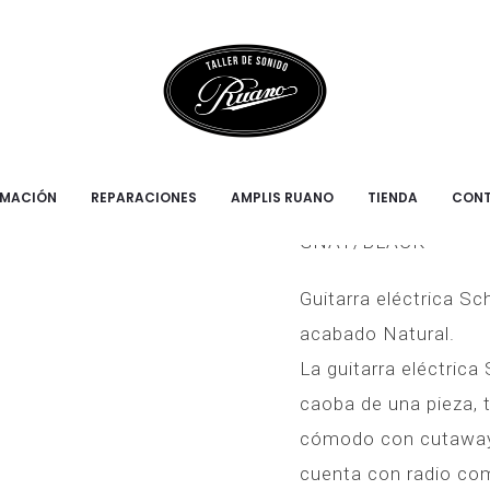
T/BLACK
SOLO-II C
RMACIÓN
REPARACIONES
AMPLIS RUANO
TIENDA
CON
SCHECTER Guitarra e
GNAT/BLACK
Guitarra eléctrica S
acabado Natural.
La guitarra eléctric
caoba de una pieza, 
cómodo con cutaway 
cuenta con radio com