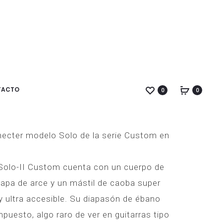
LAG
PRS
PRODUC
T-
SE
118
CE24
NAVIGA
ACE
STANDARD
USTOM GNAT/BLACK
BLK
SATIN
CAJA
CHARCOAL
TACTO
ESTRECHA
0
0
léctrica single cut SOLO-II CUSTOM
checter modelo Solo de la serie Custom en
a Solo-II Custom cuenta con un cuerpo de
tapa de arce y un mástil de caoba super
ultra accesible. Su diapasón de ébano
puesto, algo raro de ver en guitarras tipo