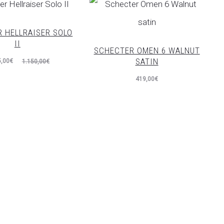
 HELLRAISER SOLO
II
SCHECTER OMEN 6 WALNUT
SATIN
El
5,00
€
1.150,00
€
recio
419,00
€
iginal
era:
,00€.