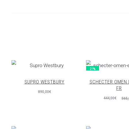
21%
SUPRO WESTBURY
SCHECTER OMEN 
FR
890,00
€
El
El
444,00
€
565,
precio
precio
actual
original
es:
era: