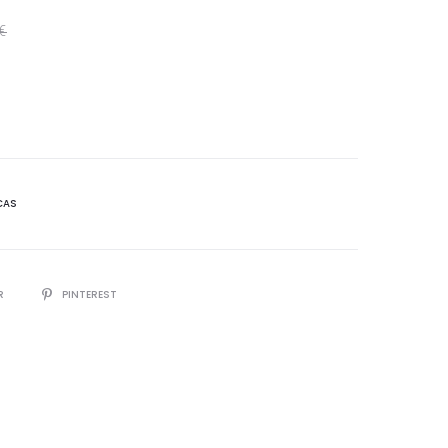
€
CAS
R
PINTEREST