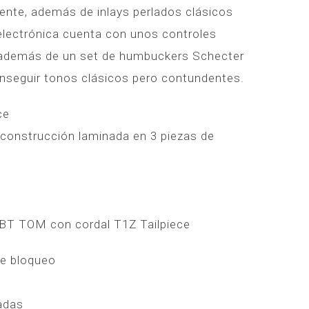
nte, además de inlays perlados clásicos
 electrónica cuenta con unos controles
 además de un set de humbuckers Schecter
nseguir tonos clásicos pero contundentes.
ce
construcción laminada en 3 piezas de
BT TOM con cordal T1Z Tailpiece
de bloqueo
adas