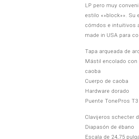
LP pero muy convenie
estilo «»block»». Su
cómdos e intuitivos
made in USA para co
Tapa arqueada de ar
Mástil encolado con 
caoba
Cuerpo de caoba
Hardware dorado
Puente TonePros T3
Clavijeros schecter 
Diapasón de ébano
Escala de 24,75 pulg