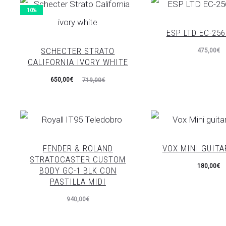
444,00€.
565,00€.
10%
ESP LTD EC-256
SCHECTER STRATO
475,00
€
CALIFORNIA IVORY WHITE
El
El
650,00
€
719,00
€
precio
precio
actual
original
es:
era:
650,00€.
719,00€.
FENDER & ROLAND
VOX MINI GUITA
STRATOCASTER CUSTOM
180,00
€
BODY GC-1 BLK CON
PASTILLA MIDI
940,00
€