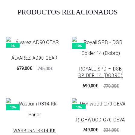
PRODUCTOS RELACIONADOS
9%
10%
ÁLVAREZ AD90 CEAR
El
El
ROYALL SPD – DSB
679,00
€
745,00
€
SPIDER 14 (DOBRO)
precio
precio
El
El
690,00
€
actual
original
770,00
€
precio
precio
es:
era:
actual
original
679,00€.
745,00€.
10%
10%
es:
era:
RICHWOOD G70 CEVA
690,00€.
770,00€.
El
El
WASBURN R314 KK
749,00
€
834,00
€