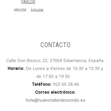
PARLOR
precio
precio
El
El
489,00
€
actual
original
545,00
€
precio
precio
es:
era:
actual
original
749,00€.
834,00€.
es:
era:
489,00€.
545,00€.
CONTACTO
Calle Don Bosco, 22, 37004 Salamanca, España.
Horario:
De Lunes a Viernes de 10:30 a 13:30 y
de 17:00 a 19:30
Teléfono:
923 60 28 46
Correo electrónico:
hola@ruanotallerdesonido.es