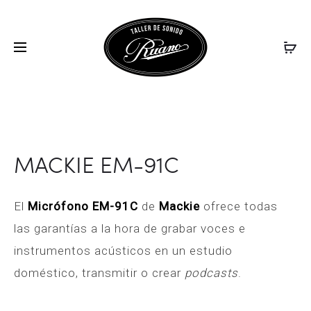
OCTAUR
MARANT
Inicio
Grabación
Micrófonos
MACKIE EM-91C
PROD
OCTAFUZ
MPM200
JAM
NAVIG
PEDALS
MACKIE EM-91C
El
Micrófono EM-91C
de
Mackie
ofrece todas
las garantías a la hora de grabar voces e
instrumentos acústicos en un estudio
doméstico, transmitir o crear
podcasts
.