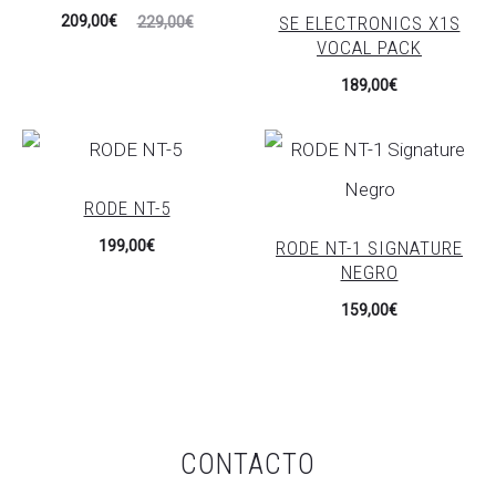
El
El
SE ELECTRONICS X1S
209,00
€
229,00
€
VOCAL PACK
precio
precio
189,00
€
actual
original
es:
era:
209,00€.
229,00€.
RODE NT-5
RODE NT-1 SIGNATURE
199,00
€
NEGRO
159,00
€
CONTACTO