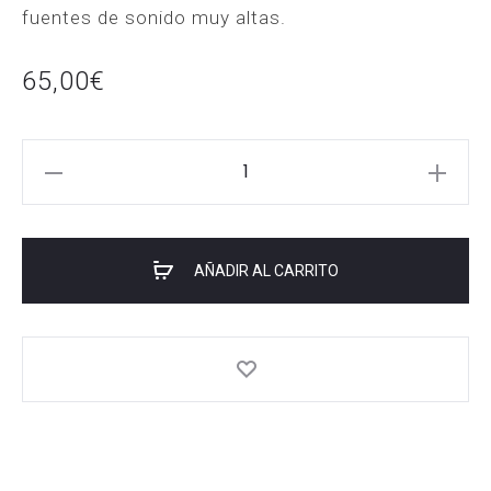
fuentes de sonido muy altas.
65,00
€
MACKIE
EM-
91C
cantidad
AÑADIR AL CARRITO