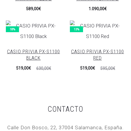
589,00
€
1.090,00
€
18%
13%
CASIO PRIVIA PX-S1100
CASIO PRIVIA PX-S1100
BLACK
RED
El
El
El
El
519,00
€
519,00
€
630,00
€
595,00
€
precio
precio
precio
precio
actual
original
actual
original
es:
era:
es:
era:
519,00€.
630,00€.
519,00€.
595,00€.
CONTACTO
Calle Don Bosco, 22, 37004 Salamanca, España.