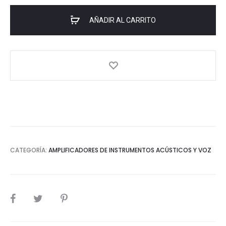
s:
era:
8
€.
1.099,00€.
AÑADIR AL CARRITO
cantidad
CATEGORÍA:
AMPLIFICADORES DE INSTRUMENTOS ACÚSTICOS Y VOZ
SHARE