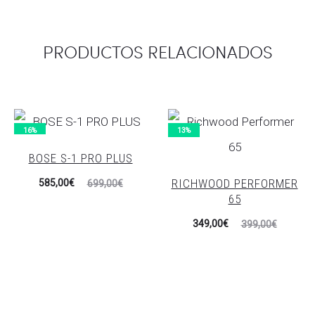
PRODUCTOS RELACIONADOS
16%
13%
BOSE S-1 PRO PLUS
El
El
RICHWOOD PERFORMER
585,00
€
699,00
€
65
precio
precio
El
El
349,00
€
actual
original
399,00
€
precio
precio
es:
era:
actual
original
585,00€.
699,00€.
es:
era:
349,00€.
399,00€.