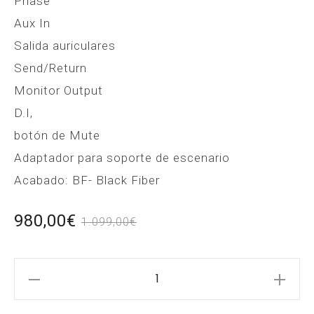
Phase
Aux In
Salida auriculares
Send/Return
Monitor Output
D.I,
botón de Mute
Adaptador para soporte de escenario
Acabado: BF- Black Fiber
El
El
980,00
€
1.099,00
€
io
precio
GR
al
original
Guitar
BF