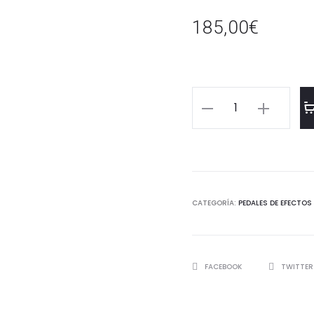
185,00
€
DREADBOX
LETHARGY
PHASER
cantidad
CATEGORÍA:
PEDALES DE EFECTOS
SHARE
FACEBOOK
TWITTE