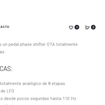
ELECTRO
PRS
PRODUC
HARMONIX
SE
OVERLORD
CE24
NAVIGA
STANDARD
TACTO
 LETHARGY PHASER
0
0
SATIN
TURQUOISE
s un pedal phase shifter OTA totalmente
pas
CAS:
totalmente analógico de 8 etapas
s de LFO
go desde pocos segundas hasta 110 Hz