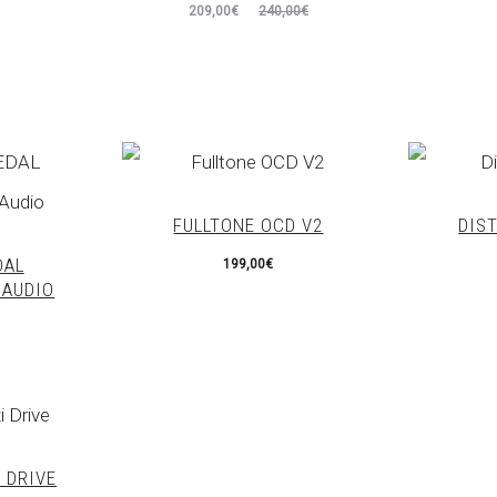
El
El
209,00
€
240,00
€
precio
precio
actual
original
es:
era:
209,00€.
240,00€.
FULLTONE OCD V2
DIS
DAL
199,00
€
AUDIO
 DRIVE