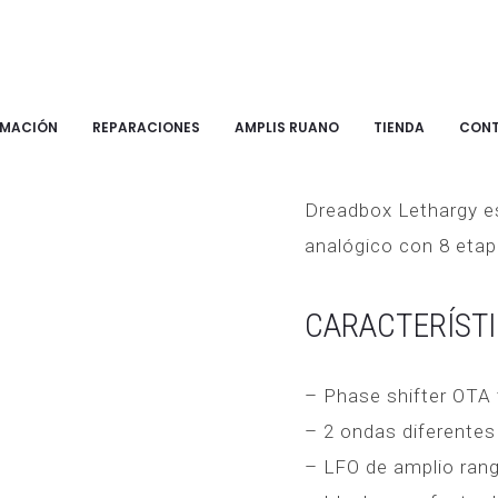
RMACIÓN
REPARACIONES
AMPLIS RUANO
TIENDA
CON
DREADBOX
Dreadbox Lethargy e
analógico con 8 eta
CARACTERÍSTI
– Phase shifter OTA 
– 2 ondas diferente
– LFO de amplio ran