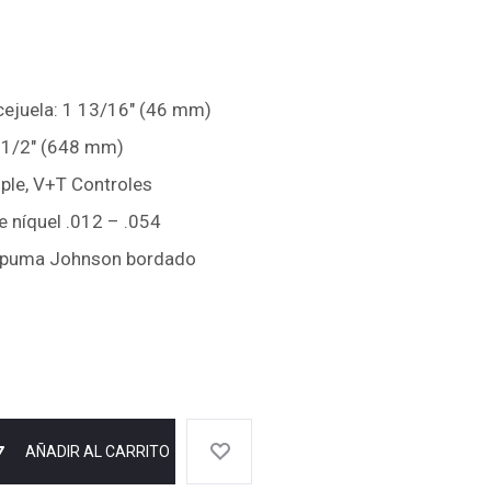
 cejuela: 1 13/16″ (46 mm)
5 1/2″ (648 mm)
mple, V+T Controles
 níquel .012 – .054
espuma Johnson bordado
AÑADIR AL CARRITO