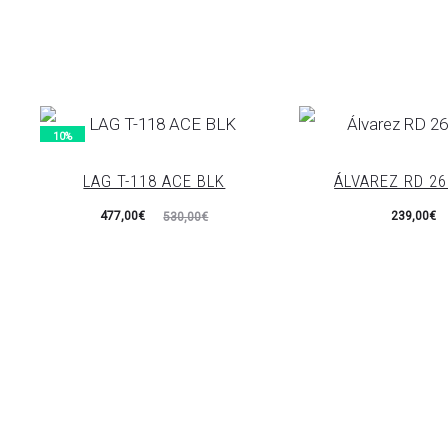
10%
LAG T-118 ACE BLK
ÁLVAREZ RD 2
El
El
477,00
€
239,00
€
530,00
€
precio
precio
actual
original
es:
era:
477,00€.
530,00€.