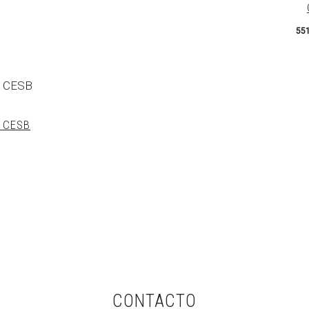
precio
precio
El
551
actual
original
precio
p
es:
era:
actual
or
385,00€.
449,00€.
es:
551,00€.
599
6 CESB
CONTACTO