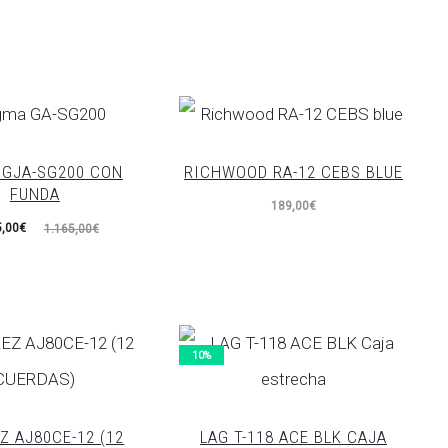
 GJA-SG200 CON
RICHWOOD RA-12 CEBS BLUE
FUNDA
189,00
€
El
5,00
€
1.165,00
€
recio
iginal
era:
,00€.
10%
Z AJ80CE-12 (12
LAG T-118 ACE BLK CAJA