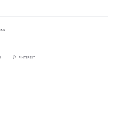
CAS
R
PINTEREST