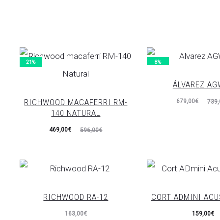
21%
8%
ÁLVAREZ AG
RICHWOOD MACAFERRI RM-
El
El
679,00
€
739,
140 NATURAL
precio
precio
El
El
469,00
€
596,00
€
actual
original
precio
precio
es:
era:
actual
original
679,00€.
739,00€.
es:
era:
469,00€.
596,00€.
RICHWOOD RA-12
CORT ADMINI ACU
163,00
€
159,00
€