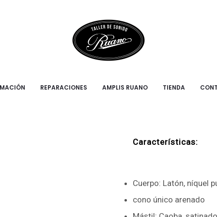
98SE-PN
DOBRO JOH
RMACIÓN
REPARACIONES
AMPLIS RUANO
TIENDA
CON
Dobro JOHNSON JR
Características:
Cuerpo: Latón, níquel p
cono único arenado
Mástil: Caoba, satinad