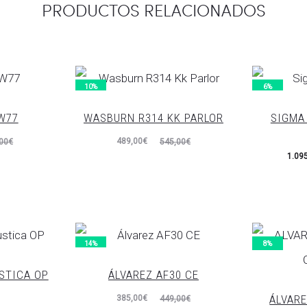
PRODUCTOS RELACIONADOS
10%
6%
W77
WASBURN R314 KK PARLOR
SIGMA
El
El
489,00
€
00
€
545,00
€
El
1.09
precio
precio
precio
p
actual
original
actual
or
es:
era:
es:
489,00€.
545,00€.
1.095,00€.
1.165
14%
8%
STICA OP
ÁLVAREZ AF30 CE
ÁLVARE
El
El
385,00
€
449,00
€