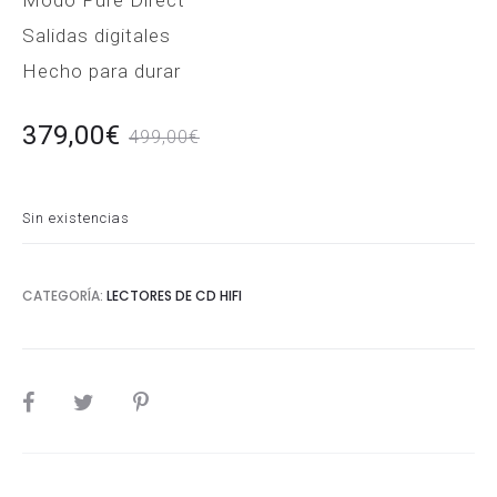
Modo Pure Direct
Salidas digitales
Hecho para durar
El
El
379,00
€
499,00
€
io
precio
Sin existencias
al
original
s:
era:
CATEGORÍA:
LECTORES DE CD HIFI
€.
499,00€.
SHARE