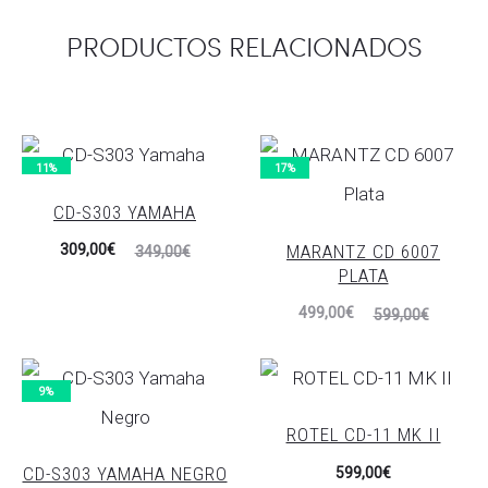
PRODUCTOS RELACIONADOS
11%
17%
CD-S303 YAMAHA
El
El
MARANTZ CD 6007
309,00
€
349,00
€
PLATA
precio
precio
El
El
499,00
€
actual
original
599,00
€
precio
precio
es:
era:
actual
original
309,00€.
349,00€.
9%
es:
era:
ROTEL CD-11 MK II
499,00€.
599,00€.
CD-S303 YAMAHA NEGRO
599,00
€