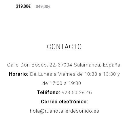
El
El
319,00
€
349,00
€
precio
precio
actual
original
es:
era:
319,00€.
349,00€.
CONTACTO
Calle Don Bosco, 22, 37004 Salamanca, España.
Horario:
De Lunes a Viernes de 10:30 a 13:30 y
de 17:00 a 19:30
Teléfono:
923 60 28 46
Correo electrónico:
hola@ruanotallerdesonido.es