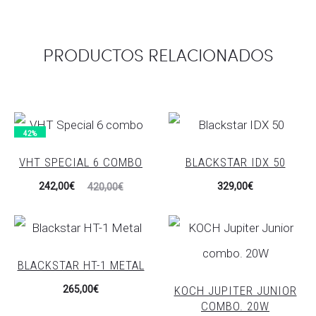
PRODUCTOS RELACIONADOS
42%
VHT SPECIAL 6 COMBO
BLACKSTAR IDX 50
El
El
242,00
€
329,00
€
420,00
€
precio
precio
actual
original
es:
era:
BLACKSTAR HT-1 METAL
242,00€.
420,00€.
KOCH JUPITER JUNIOR
265,00
€
COMBO. 20W