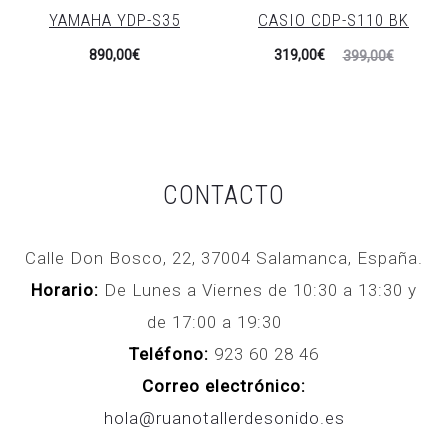
YAMAHA YDP-S35
CASIO CDP-S110 BK
459,00€.
599,00€.
El
El
890,00
€
319,00
€
399,00
€
precio
precio
actual
original
es:
era:
319,00€.
399,00€.
CONTACTO
Calle Don Bosco, 22, 37004 Salamanca, España.
Horario:
De Lunes a Viernes de 10:30 a 13:30 y
de 17:00 a 19:30
Teléfono:
923 60 28 46
Correo electrónico:
hola@ruanotallerdesonido.es