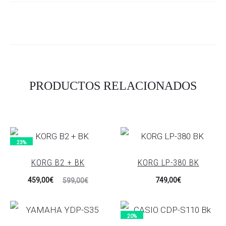
PRODUCTOS RELACIONADOS
23%
KORG B2 + BK
KORG LP-380 BK
El
El
459,00
€
749,00
€
599,00
€
precio
precio
actual
original
20%
es:
era: