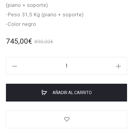
(piano + soporte)
-Peso 31,5 Kg (piano + soporte)
-Color negro
El
El
745,00
€
890,00
€
io
precio
CASIO
al
original
PRIVIA
s:
PX-
era:
770
€.
890,00€.
AÑADIR AL CARRITO
cantidad