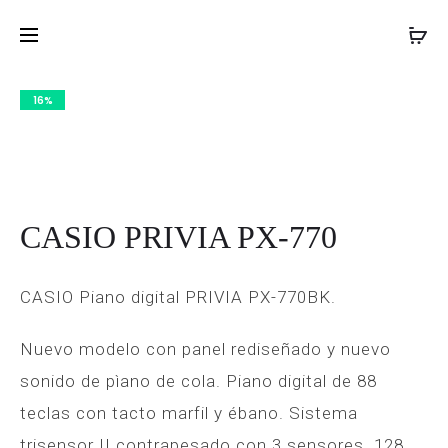
OQAN
CASIO
Inicio
Teclados
CASIO PRIVIA PX-770
PROD
QP100
PRIVIA
BK
PX-
NAVIG
16%
S6000
BK
CASIO PRIVIA PX-770
CASIO Piano digital PRIVIA PX-770BK.
Nuevo modelo con panel rediseñado y nuevo
sonido de pìano de cola. Piano digital de 88
teclas con tacto marfil y ébano. Sistema
trisensor II contrapesado con 3 sensores. 128