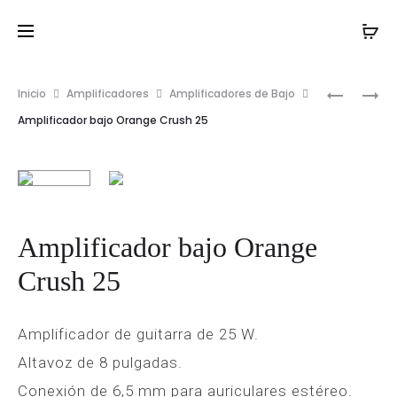
AMPLIFI
AMPLIFI
Inicio
Amplificadores
Amplificadores de Bajo
PROD
BAJO
BAJO
Amplificador bajo Orange Crush 25
TERROR
EBS
NAVIG
BASS
SESSION
ORANGE
30
Amplificador bajo Orange
Crush 25
Amplificador de guitarra de 25 W.
Altavoz de 8 pulgadas.
Conexión de 6,5 mm para auriculares estéreo.