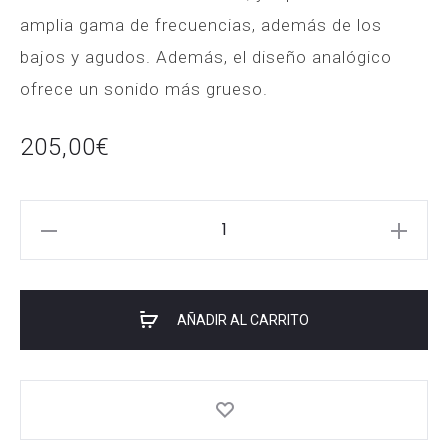
amplia gama de frecuencias, además de los
bajos y agudos. Además, el diseño analógico
ofrece un sonido más grueso.
205,00
€
Amplificador
bajo
Orange
Crush
AÑADIR AL CARRITO
25
cantidad