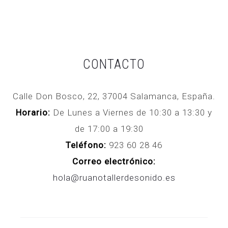
precio
precio
es:
era:
actual
original
249,00€.
298,00€.
es:
era:
899,00€.
1.199,00€.
CONTACTO
Calle Don Bosco, 22, 37004 Salamanca, España.
Horario:
De Lunes a Viernes de 10:30 a 13:30 y
de 17:00 a 19:30
Teléfono:
923 60 28 46
Correo electrónico:
hola@ruanotallerdesonido.es