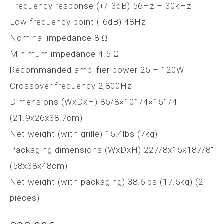
Frequency response (+/-3dB) 56Hz – 30kHz
Low frequency point (-6dB) 48Hz
Nominal impedance 8 Ω
Minimum impedance 4.5 Ω
Recommanded amplifier power 25 – 120W
Crossover frequency 2,800Hz
Dimensions (WxDxH) 85/8×101/4×151/4″
(21.9x26x38.7cm)
Net weight (with grille) 15.4lbs (7kg)
Packaging dimensions (WxDxH) 227/8x15x187/8″
(58x38x48cm)
Net weight (with packaging) 38.6lbs (17.5kg) (2
pieces)