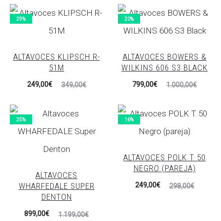
29%
20%
ALTAVOCES KLIPSCH R-
ALTAVOCES BOWERS &
51M
WILKINS 606 S3 BLACK
El
El
El
El
249,00
€
799,00
€
349,00
€
1.000,00
€
precio
precio
precio
precio
actual
original
actual
original
25%
16%
es:
era:
es:
era:
249,00€.
349,00€.
799,00€.
1.000,00€.
ALTAVOCES POLK T 50
NEGRO (PAREJA)
ALTAVOCES
El
El
WHARFEDALE SUPER
249,00
€
298,00
€
DENTON
precio
precio
El
El
899,00
€
actual
original
1.199,00
€