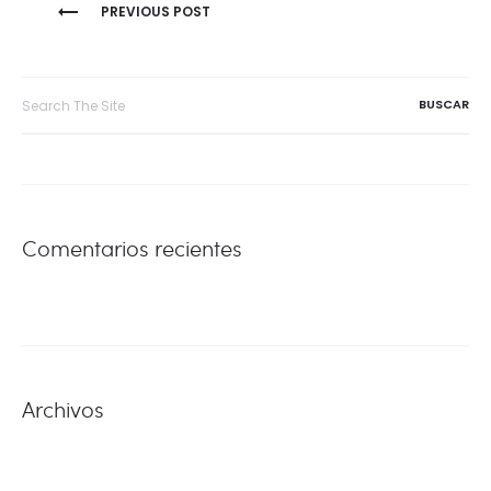
NAVEGACIÓN
PREVIOUS POST
DE
Search
for:
ENTRADAS
Comentarios recientes
Archivos