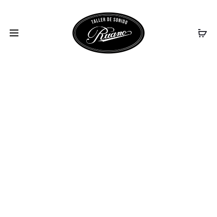
639762_1_1_A78F