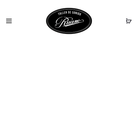
SIZE_1A97001C-
3229-4928-B71C-
795D0B845181