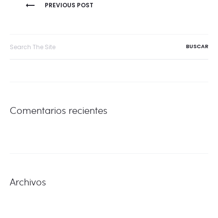
NAVEGACIÓN
PREVIOUS POST
DE
Search
for:
ENTRADAS
Comentarios recientes
Archivos