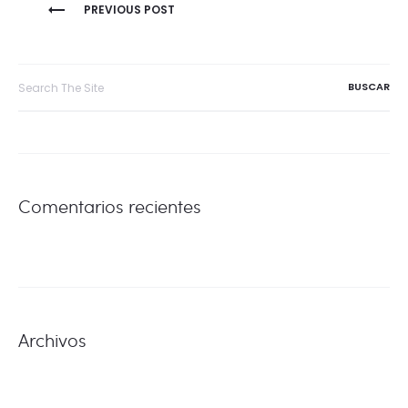
NAVEGACIÓN
PREVIOUS POST
DE
Search
for:
ENTRADAS
Comentarios recientes
Archivos