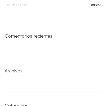
Search
for:
ENTRADAS
Comentarios recientes
Archivos
Categorías