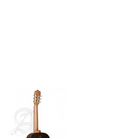
0_DETRAS_MA-
0X640-ZC1