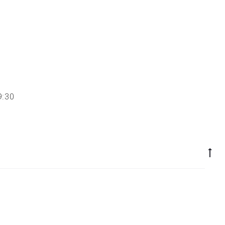
 19:30
Go
to
to