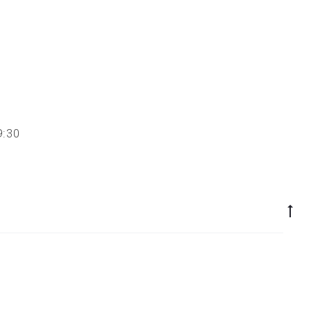
 19:30
Go
to
to