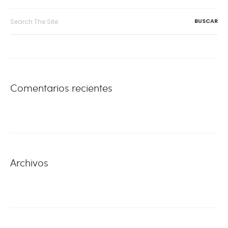
DE
Search
for:
ENTRADAS
Comentarios recientes
Archivos