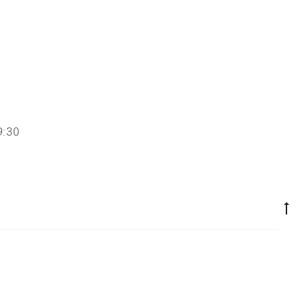
 19:30
Go
to
to