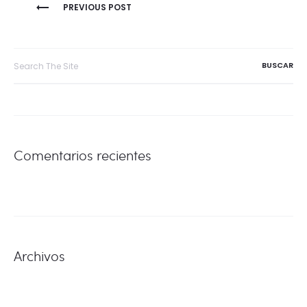
NAVEGACIÓN
PREVIOUS POST
DE
Search
for:
ENTRADAS
Comentarios recientes
Archivos