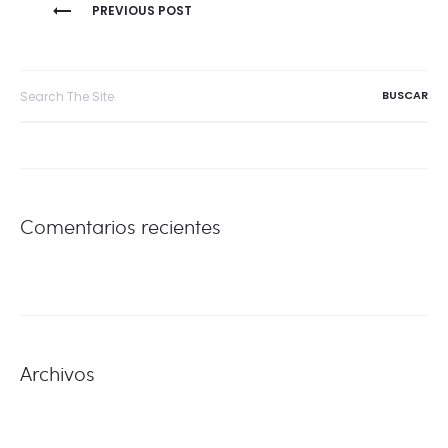
NAVEGACIÓN
PREVIOUS POST
DE
Search
for:
ENTRADAS
Comentarios recientes
Archivos